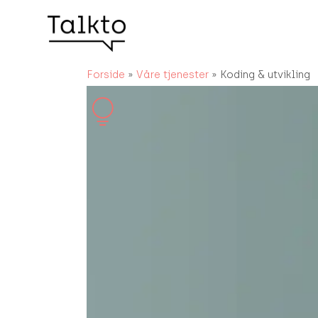
Forside
»
Våre tjenester
»
Koding & utvikling