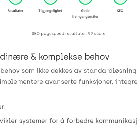
SEO pagespeed resultater: 99 score
ordinære & komplekse behov
a behov som ikke dekkes av standardløsninge
implementere avanserte funksjoner, integre
r:
tvikler systemer for å forbedre kommunikas