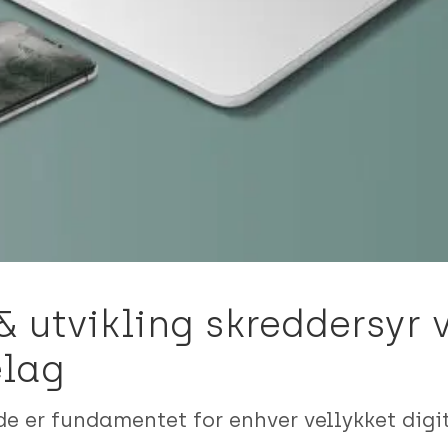
utvikling skreddersyr v
elag
e er fundamentet for enhver vellykket digita