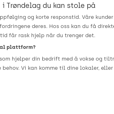
r i Trøndelag du kan stole på
oppfølging og korte responstid. Våre kunder s
utfordringene deres. Hos oss kan du få dire
tid får rask hjelp når du trenger det.
tal plattform?
 som hjelper din bedrift med å vokse og tilt
 behov. Vi kan komme til dine lokaler, eller
og
Inderøy.
Ko