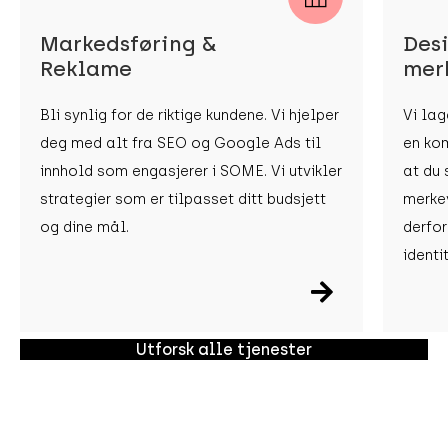
Markedsføring &
Des
Reklame
mer
Bli synlig for de riktige kundene. Vi hjelper
Vi lag
deg med alt fra SEO og Google Ads til
en ko
innhold som engasjerer i SOME. Vi utvikler
at du 
strategier som er tilpasset ditt budsjett
merkev
og dine mål.
derfor
identi
Utforsk alle tjenester